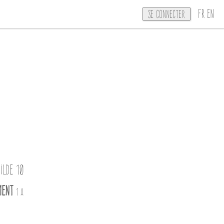
FR
EN
Se connecter
ilde 10
ment
1 A